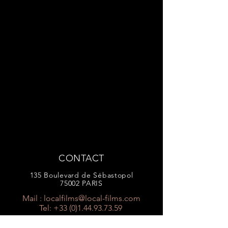
CONTACT
135 Boulevard de Sébastopol
75002 PARIS
Mail :
localfilms@local-films.com
Tel:
+33 (0)1.44.93.73.59