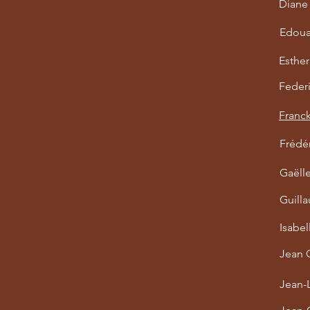
Diane
Edoua
Esthe
Federi
Franck
Frédér
Gaëll
Guill
Isabe
Jean 
Jean-