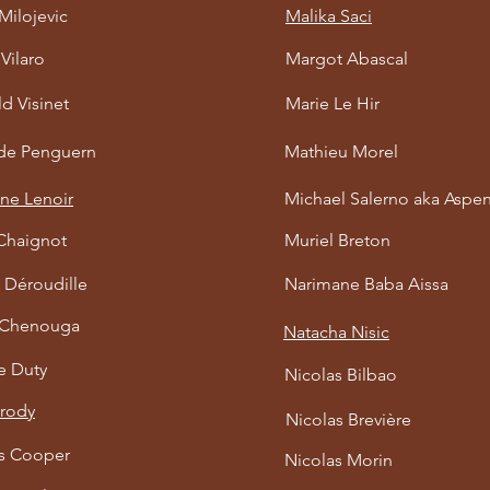
Milojevic
Malika Saci
Vilaro
Margot Abascal
d Visinet
Marie Le Hir
 de Penguern
Mathieu Morel
ne Lenoir
Michael Salerno aka Aspen
 Chaignot
Muriel Breton
 Déroudille
Narimane Baba Aissa
 Chenouga
Natacha Nisic
e Duty
Nicolas Bilbao
Brody
Nicolas Brevière
s Cooper
Nicolas Morin