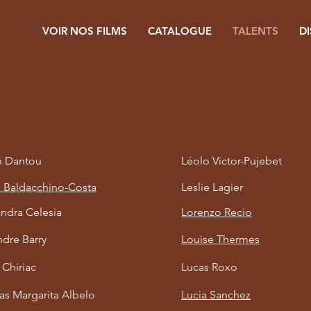
VOIR NOS FILMS
CATALOGUE
TALENTS
D
n Dantou
Léolo Victor-Pujebet
 Baldacchino-Costa
Leslie Lagier
ndra Celesia
Lorenzo Recio
dre Barry
Louise Thermes
 Chiriac
Lucas Roxo
as Margarita Albelo
Lucia Sanchez