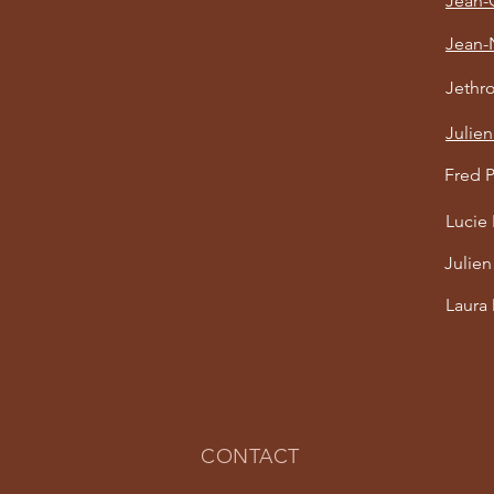
Jean-G
Jean-
Jethr
Julie
Fred 
Lucie 
Julie
Laura 
CONTACT