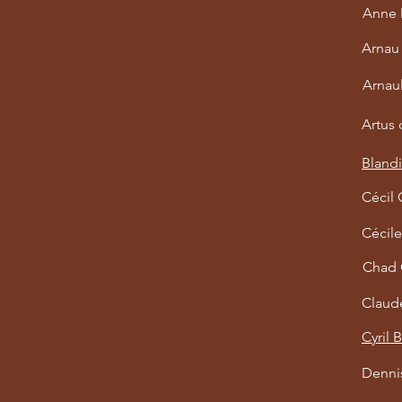
Anne 
Arnau 
Arnaul
Artus
Blandi
Cécil
Cécile
Chad
Claud
Cyril 
Denni