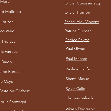
 Morel
Olivier Coussemacq
rd Molinaro
Olivier Hémon
r Jouzeau
Pascal-Alex Vincent
co Veiroj
Patrice Dubosc
Patrice Peyras
 Thoraval
Paul Givras
ic Farrucci
Paul Manate
e Baron
Pauline Dalifard
aume Bureau
Shanti Masud
lle Mayor
Sylvia Calle
Castejon-Gilabert
Thomas Salvador
Louis Sonzogni
Vikash Dhorasoo