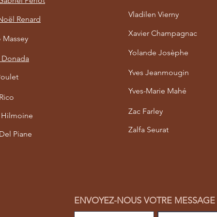
abriel Périot
Vladilen Vierny
Noël Renard
Xavier Champagnac
o Massey
Yolande Josèphe
n Donada
Yves Jeanmougin
Poulet
Yves-Marie Mahé
Rico
Zac Farley
n Hilmoine
Zalfa Seurat
Del Piane
ENVOYEZ-NOUS VOTRE MESSAGE