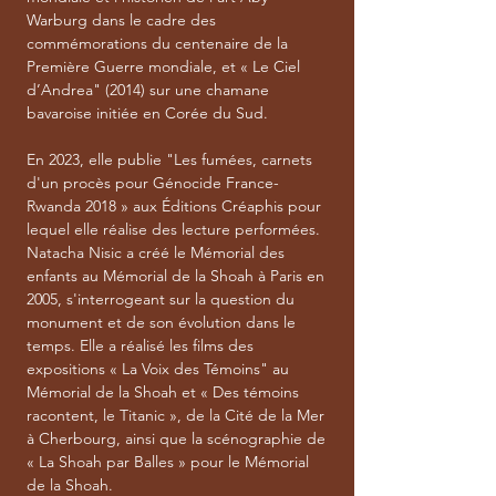
Warburg dans le cadre des
commémorations du centenaire de la
Première Guerre mondiale, et « Le Ciel
d’Andrea" (2014) sur une chamane
bavaroise initiée en Corée du Sud.
En 2023, elle publie "Les fumées, carnets
d'un procès pour Génocide France-
Rwanda 2018 » aux Éditions Créaphis pour
lequel elle réalise des lecture performées.
Natacha Nisic a créé le Mémorial des
enfants au Mémorial de la Shoah à Paris en
2005, s'interrogeant sur la question du
monument et de son évolution dans le
temps. Elle a réalisé les films des
expositions « La Voix des Témoins" au
Mémorial de la Shoah et « Des témoins
racontent, le Titanic », de la Cité de la Mer
à Cherbourg, ainsi que la scénographie de
« La Shoah par Balles » pour le Mémorial
de la Shoah.