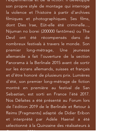
son propre style de montage qui interroge
la violence et l'histoire à partir d'archives
filmiques et photographiques. Ses films,
dont Dies Irae, Eût-elle été criminelle...,
Nijuman no borei (200000 fantômes) ou The
Devil ont été récompensés dans de
nombreux festivals à travers le monde. Son
premier long-métrage, Une jeunesse
allemande a fait l’ouverture de la section
Panorama à la Berlinale 2015 avant de sortir
sur les écrans allemands, suisses et français
et d’être honoré de plusieurs prix. Lumières
d’été, son premier long-métrage de fiction
montré en première au festival de San
Sebastian, est sorti en France l’été 2017.
Nos Défaites a été présenté au Forum lors
de l’édition 2019 de le Berlinale et Retour à
Reims [Fragments] adapté de Didier Eribon
et interprété par Adèle Haenel a été
sélectionné à la Quinzaine des réalisateurs à
Cannes en 2021.