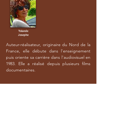
Yolande
Josephe
Auteur-réalisateur, originaire du Nord de la
France, elle débute dans l'enseignement
puis oriente sa carrière dans l'audiovisuel en
1983. Elle a réalisé depuis plusieurs films
documentaires.
CONTACT
135 Boulevard de Sébastopol
75002 PARIS
Mail :
info@local-films.com
Phone:
+33 (0)1.44.93.73.59