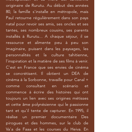
originaire de Rurutu. Au début des années
80, la famille s'installe en métropole, mais
Paul retourne régulièrement dans son pays
natal pour revoir ses amis, ses oncles et ses
tantes, ses nombreux cousins, ses parents
installés à Rurutu... A chaque séjour, il se
ressource et alimente peu à peu son
imaginaire, puisant dans les paysages, les
personnalités et la culture tahitienne,
l'inspiration et la matière de ses films à venir.
C’est en France que ses envies de cinéma
se concrétisent. Il obtient un DEA de
cinéma à la Sorbonne, travaille pour Canal +
comme consultant en scénario et
commence à écrire des histoires qui ont
toujours un lien avec ses origines métisses
et cette âme polynésienne qui le passionne
tant et qu'il tente de capturer. En 1995, il
réalise un premier documentaire Des
pirogues et des hommes, sur le club de
Va'a de Faaa et les courses du Heiva. En