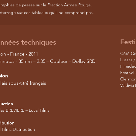
graphies de presse sur la Fraction Armée Rouge.
interroge sur ces tableaux qu’il ne comprend pas.
Festi
nnées techniques
Côté Cou
ion - France - 2011
Lussas /
minutes - 35mm – 2.35 – Couleur – Dolby SRD
Filmideo
Festival
sion
Clermon
ais sous-titré français
Valdivia 
uction
las BREVIERE – Local Films
ribution
l Films Distribution