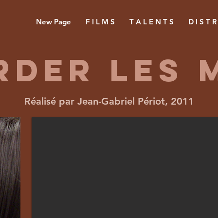
New Page
F I L M S
T A L E N T S
D I S T R
rder les 
Réalisé par Jean-Gabriel Périot, 2011