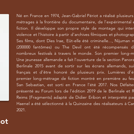
Né en France en 1974, Jean-Gabriel Périot a réalisé plusieurs
métrages à la frontière du documentaire, de l'expérimental 
fiction. Il développe son propre style de montage qui inte
violence et l'histoire à partir d'archives filmiques et photogra
Ses films, dont Dies Irae, Eût-elle été criminelle..., Nijuman 
(200000 fantômes) ou The Devil ont été récompensés 
nombreux festivals à travers le monde. Son premier long-m
Une jeunesse allemande a fait l’ouverture de la section Panor
Berlinale 2015 avant de sortir sur les écrans allemands, su
français et d’être honoré de plusieurs prix. Lumières d’é
premier long-métrage de fiction montré en première au fest
San Sebastian, est sorti en France l’été 2017. Nos Défaite
présenté au Forum lors de l’édition 2019 de le Berlinale et 
Reims [Fragments] adapté de Didier Eribon et interprété pa
Haenel a été sélectionné à la Quinzaine des réalisateurs à C
2021.
iot