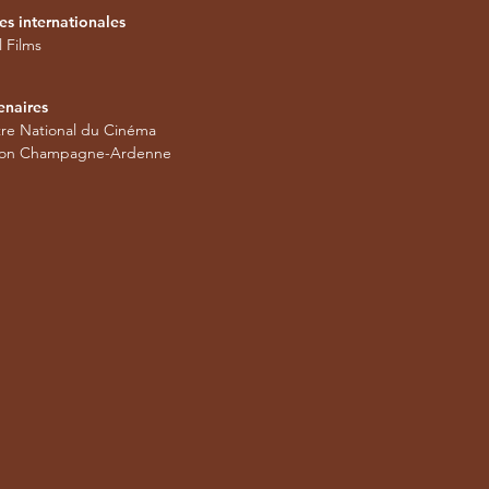
es internationales
l Films
enaires
re National du Cinéma
ion Champagne-Ardenne