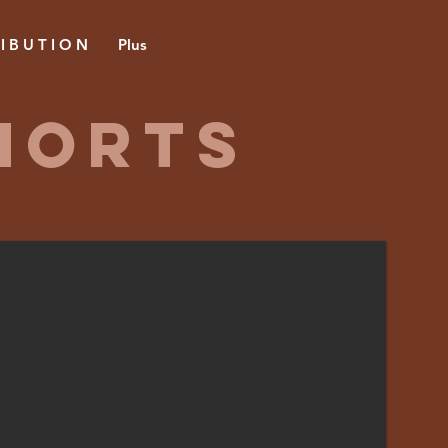
 I B U T I O N
Plus
morts