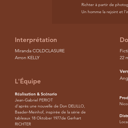
Richter à partir de photo
Un homme la rejoint et l’
Interprétation
Do
Miranda COLDCLASURE
Fict
Arron KELLY
22 
Ver
Angl
L'Équipe
Réalisation & Scénario
Prod
Jean-Gabriel PERIOT
Nico
d’après une nouvelle de Don DELILLO,
Baader-Meinhof, inspirée de la série de
Dist
tableaux 18 Oktober 1977de Gerhart
Loca
RICHTER