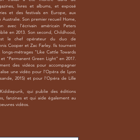
zines, livres et albums, et exposé
ies et des festivals en Europe, aux
n Australie. Son premier recueil Home,
on avec l’écrivain américain Peters
ublié en 2013. Son second, Childhood,
est le chef opérateur du duo de
nnis Cooper et Zac Farley. Ils tournent
longs-métrages "Like Cattle Towards
 et "Permanent Green Light" en 2017.
alement des vidéos pour accompagner
 réalise une vidéo pour l’Opéra de Lyon
isande, 2015) et pour l’Opéra de Lille
i Kiddiepunk, qui publie des éditions
res, fanzines et qui aide également au
oeuvres vidéos.