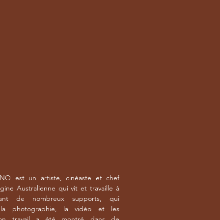
NO est un artiste, cinéaste et chef
gine Australienne qui vit et travaille à
yant de nombreux supports, qui
la photographie, la vidéo et les
, son travail a été montré dans de