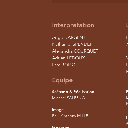
Interprétation
Ange DARGENT
F
Nathaniel SPENDER
7
Alexandra COURQUET
Adrien LEDOUX
Lara BORIC
F
Équipe
Scénario & Réalisation
Michael SALERNO
N
Image
Paul-Anthony MILLE
P
A
Montage