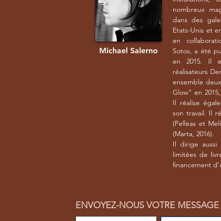
nombreux maga
dans des galer
Etats-Unis et e
en collaborati
Michael Salerno
Sotos, a été p
en 2015. Il 
réalisateurs De
ensemble deux 
Glow" en 2015,
Il réalise ég
son travail. Il
(Pelleas et Mel
(Marta, 2016).
Il dirige auss
limitées de liv
financement d’
ENVOYEZ-NOUS VOTRE MESSAGE