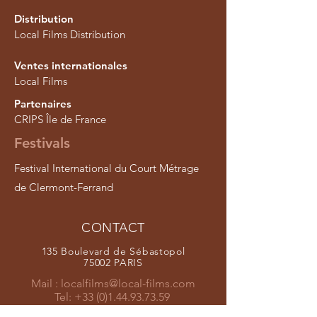
Distribution
Local Films Distribution
Ventes internationales
Local Films
Partenaires
CRIPS Île de France
Festivals
Festival International du Court Métrage
de Clermont-Ferrand
CONTACT
135 Boulevard de Sébastopol
75002 PARIS
Mail :
localfilms@local-films.com
Tel:
+33 (0)1.44.93.73.59