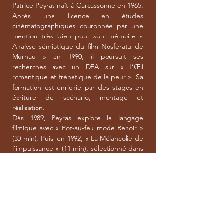
Patrice Peyras naît à Carcassonne en 1965.
Après une licence en études
cinématographiques couronnée par une
mention très bien pour son mémoire «
Analyse sémiotique du film Nosferatu de
Murnau » en 1990, il poursuit ses
recherches avec un DEA sur « L’Œil
romantique et frénétique de la peur ». Sa
formation est enrichie par des stages en
écriture de scénario, montage et
réalisation.
Dès 1989, Peyras explore le langage
filmique avec « Pot-au-feu mode Renoir »
(30 min). Puis, en 1992, « La Mélancolie de
l’impuissance » (11 min), sélectionné dans
plusieurs festivals (24 Heures Jeunes
Créateurs à Nancy, Rencontres
Internationales Henri Langlois à Poitiers,
Festival de l’Étrange à Paris), révèle son
talent.
Il collabore parallèlement avec la