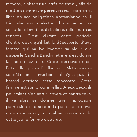
moyens, à obtenir un arrêt de travail, afin de
mettre sa vie entre parenthèses. Finalement
libre de ses obligations professionnelles, il
trimballe son mal-être chronique et sa
solitude, plein d’insatisfactions diffuses, mais
tenaces. C'est durant cette période
d'entre-deux qu'il fait la découverte d'une
femme qui va bouleverser sa vie : elle
s'appelle Sandra Bandini et elle s'est donné
la mort chez elle. Cette découverte est
l'étincelle qui va l'enflammer. Matarasso va
se bâtir une conviction : il n'y a pas de
hasard derrière cette rencontre. Cette
femme est son propre reflet. A eux deux, ils
pourraient s'en sortir. Envers et contre tous,
il va alors se donner une improbable
permission : remonter la pente et trouver
un sens à sa vie, en tombant amoureux de
cette jeune femme disparue.