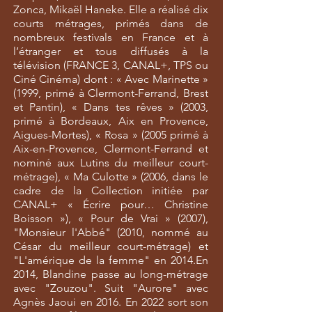
Zonca, Mikaël Haneke. Elle a réalisé dix
courts métrages, primés dans de
nombreux festivals en France et à
l’étranger et tous diffusés à la
télévision (FRANCE 3, CANAL+, TPS ou
Ciné Cinéma) dont : « Avec Marinette »
(1999, primé à Clermont-Ferrand, Brest
et Pantin), « Dans tes rêves » (2003,
primé à Bordeaux, Aix en Provence,
Aigues-Mortes), « Rosa » (2005 primé à
Aix-en-Provence, Clermont-Ferrand et
nominé aux Lutins du meilleur court-
métrage), « Ma Culotte » (2006, dans le
cadre de la Collection initiée par
CANAL+ « Écrire pour… Christine
Boisson »), « Pour de Vrai » (2007),
"Monsieur l'Abbé" (2010, nommé au
César du meilleur court-métrage) et
"L'amérique de la femme" en 2014.
En
2014, Blandine passe au long-métrage
avec "Zouzou". Suit "Aurore" avec
Agnès Jaoui en 2016. En 2022 sort son