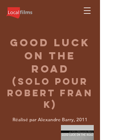
good luck
on the
road
(solo pour
Robert
fran
k)
Réalisé par Alexandre Barry, 2011