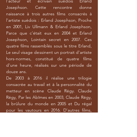
l’acteur et écrivain suédois Erland
Josephson. Cette rencontre donne
naissance à trois autres films consacrés à
l’artiste suédois : Erland Josephson, Proche
en 2001, Liv Ullmann & Erland Josephson,
Parce que c’était eux en 2004 et Erland
Josephson, Lointain secret en 2007. Ces
quatre films rassemblés sous le titre Erland,
Le seul visage dessinent un portrait d’artiste
hors-normes, constitué de quatre films
d’une heure, réalisés sur une période de
douze ans.
De 2003 à 2016 il réalise une trilogie
consacrée au travail et à la personnalité du
metteur en scène Claude Régy. Claude
Régy, Par les Abîmes en 2003, Claude Régy,
la brûlure du monde en 2005 et Du régal
pour les vautours en 2016. D’autres films,
d’autres visages jalonnent son parcours,
parmi lesquels: Bulle Ogier, Présence non
identifiable en 2006, Jan Fabre, chevalier du
désespoir en 2007.