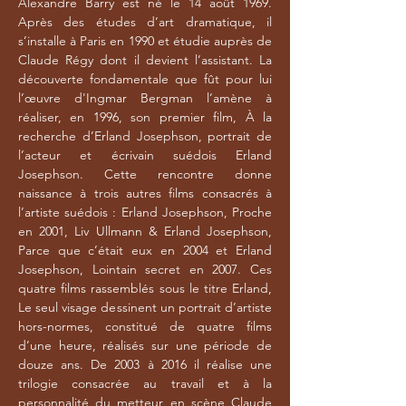
Alexandre Barry est né le 14 août 1969.
Après des études d’art dramatique, il
s’installe à Paris en 1990 et étudie auprès de
Claude Régy dont il devient l’assistant. La
découverte fondamentale que fût pour lui
l’œuvre d'Ingmar Bergman l’amène à
réaliser, en 1996, son premier film, À la
recherche d’Erland Josephson, portrait de
l’acteur et écrivain suédois Erland
Josephson. Cette rencontre donne
naissance à trois autres films consacrés à
l’artiste suédois : Erland Josephson, Proche
en 2001, Liv Ullmann & Erland Josephson,
Parce que c’était eux en 2004 et Erland
Josephson, Lointain secret en 2007. Ces
quatre films rassemblés sous le titre Erland,
Le seul visage dessinent un portrait d’artiste
hors-normes, constitué de quatre films
d’une heure, réalisés sur une période de
douze ans. De 2003 à 2016 il réalise une
trilogie consacrée au travail et à la
personnalité du metteur en scène Claude