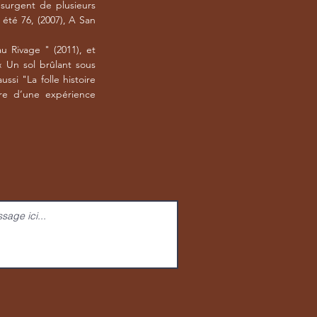
ésurgent de plusieurs
, été 76, (2007), A San
au Rivage " (2011), et
« Un sol brûlant sous
ussi "La folle histoire
ire d’une expérience