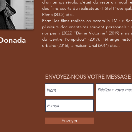
d’un temps révolu, c’était du reste un motif r
des films courts du réalisateur. (Hôtel Provençal
Rémo (2003) etc..
Parmi les films réalisés on notera le LM : « Be
plusieurs documentaires souvent personnels : 
nos pas » (2022) "Divine Victorine" (2019) mais a
 Donada
du Centre Pompidou" (2017), l’étrange histo
urbaine (2016), la maison Unal (2014) etc…
ENVOYEZ-NOUS VOTRE MESSAGE
Envoyer