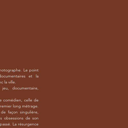
hotographe. Le point
ocumentaires et la
 la ville.
jeu, documentaire,
e comédien, celle de
premier long métrage.
e façon singulière,
es obsessions de son
passé. La résurgence