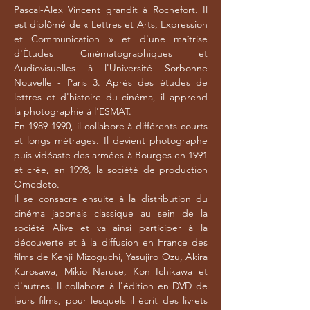
Pascal-Alex Vincent grandit à
Rochefort
. Il
est diplômé de « Lettres et Arts, Expression
et Communication » et d'une maîtrise
d'Études Cinématographiques et
Audiovisuelles à l'
Université Sorbonne
Nouvelle - Paris 3
. Après des études de
lettres et d'histoire du cinéma, il apprend
la
photographie
à l'ESMAT.
En
1989-1990
, il collabore à différents courts
et longs métrages. Il devient photographe
puis vidéaste des armées à Bourges en 1991
et crée, en 1998, la société de production
Omedeto.
Il se consacre ensuite à la distribution du
cinéma japonais classique au sein de la
société Alive et va ainsi participer à la
découverte et à la diffusion en France des
films de
Kenji Mizoguchi
,
Yasujirō Ozu
,
Akira
Kurosawa
,
Mikio Naruse
,
Kon Ichikawa
et
d'autres. Il collabore à l'édition en DVD de
leurs films, pour lesquels il écrit des livrets