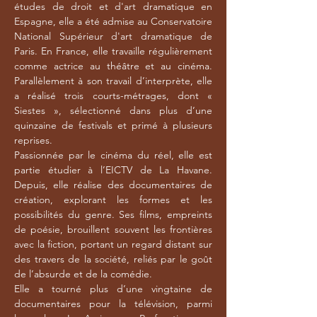
études de droit et d'art dramatique en
Espagne, elle a été admise au Conservatoire
National Supérieur d'art dramatique de
Paris. En France, elle travaille régulièrement
comme actrice au théâtre et au cinéma.
Parallèlement à son travail d’interprète, elle
a réalisé trois courts-métrages, dont «
Siestes », sélectionné dans plus d’une
quinzaine de festivals et primé à plusieurs
reprises.
Passionnée par le cinéma du réel, elle est
partie étudier à l’EICTV de La Havane.
Depuis, elle réalise des documentaires de
création, explorant les formes et les
possibilités du genre. Ses films, empreints
de poésie, brouillent souvent les frontières
avec la fiction, portant un regard distant sur
des travers de la société, reliés par le goût
de l’absurde et de la comédie.
Elle a tourné plus d’une vingtaine de
documentaires pour la télévision, parmi