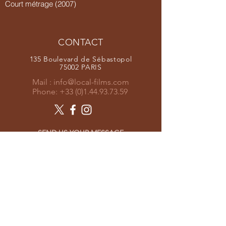
Court métrage (2007)
CONTACT
135 Boulevard de Sébastopol
75002 PARIS
Mail :
info@local-films.com
Phone:
+33 (0)1.44.93.73.59
SEND US YOUR MESSAGE