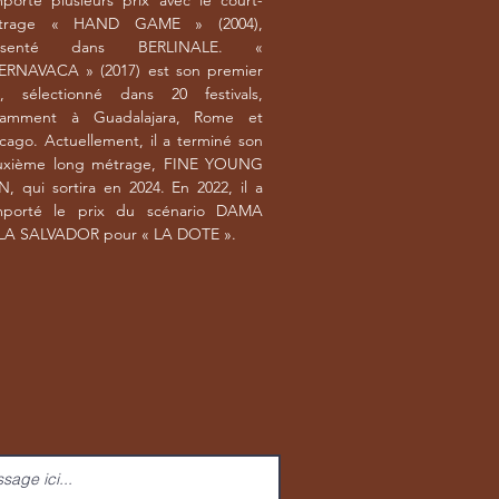
porté plusieurs prix avec le court-
trage « HAND GAME » (2004),
ésenté dans BERLINALE. «
ERNAVACA » (2017) est son premier
m, sélectionné dans 20 festivals,
tamment à Guadalajara, Rome et
cago. Actuellement, il a terminé son
uxième long métrage, FINE YOUNG
, qui sortira en 2024. En 2022, il a
mporté le prix du scénario DAMA
LA SALVADOR pour « LA DOTE ».