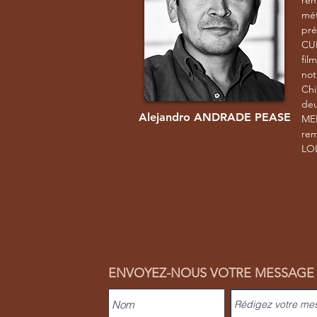
rem
mé
pr
CU
fil
no
Chi
de
Alejandro ANDRADE PEASE
MEN
re
LO
ENVOYEZ-NOUS VOTRE MESSAGE