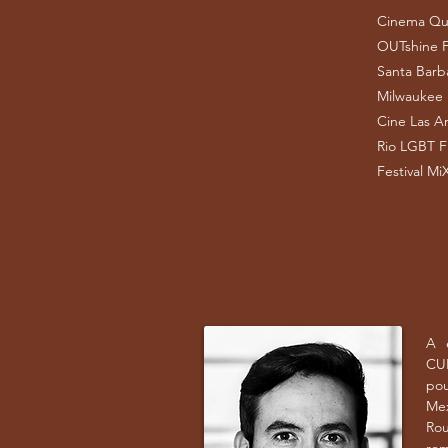
Cinema Qu
OUTshine Fi
Santa Barba
Milwaukee I
Cine Las Am
Rio LGBT Fi
Festival Mi
A é
CU
po
Me
Ro