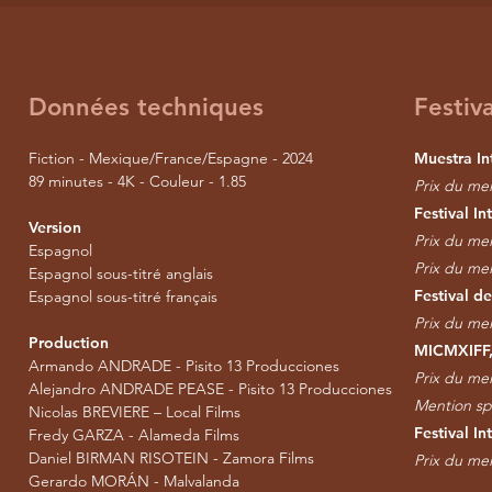
Données techniques
Festiva
Fiction - Mexique/France/Espagne - 2024
Muestra In
89 minutes - 4K - Couleur - 1.85
Prix du me
Festival I
Version
Prix du mei
Espagnol
Prix du mei
Espagnol sous-titré anglais
Festival d
Espagnol sous-titré français
Prix du mei
Production
MICMXIFF, 
Armando ANDRADE - Pisito 13 Producciones
Prix du meil
Alejandro ANDRADE PEASE - Pisito 13 Producciones
Mention sp
Nicolas BREVIERE – Local Films
Festival I
Fredy GARZA - Alameda Films
Daniel BIRMAN RISOTEIN - Zamora Films
Prix du mei
Gerardo MORÁN - Malvalanda​