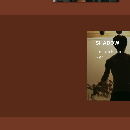
SHADOW
Lorenzo Recio
2014