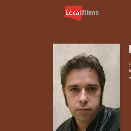
D
t
r