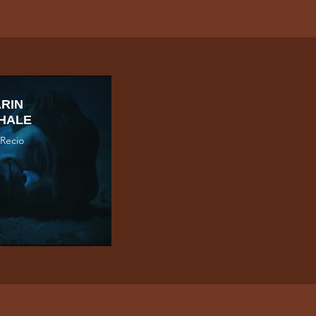
ARIN
HALE
 Recio