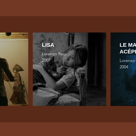
LISA
LE M
ACÉP
Lorenzo Recio
2007
Lorenzo
2004