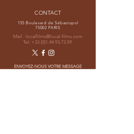
CONTACT
135 Boulevard de Sébastopol
75002 PARIS
Mail :
localfilms@local-films.com
Tel:
+33 (0)1.44.93.73.59
ENVOYEZ-NOUS VOTRE MESSAGE