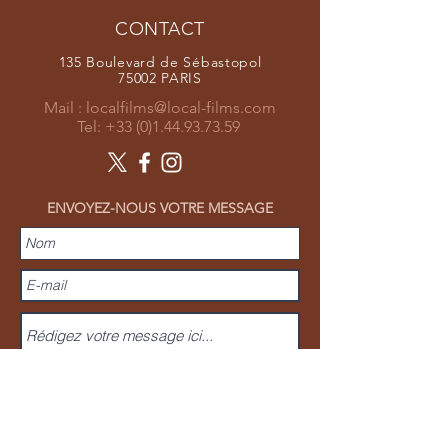
CONTACT
135 Boulevard de Sébastopol
75002 PARIS
Mail :
localfilms@local-films.com
Tel:
+33 (0)1.44.93.73.59
ENVOYEZ-NOUS VOTRE MESSAGE